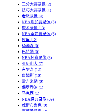
三分大赛录像
(2)
技巧大赛录像
(1)
老鹰录像
(4)
NBA附加赛录像
(5)
魔术录像
(13)
NBA季前赛录像
(6)
库里
(12)
杨瀚森
(0)
巴特勒
(0)
NBA杯赛录像
(8)
亚历山大
(7)
东契奇
(12)
詹姆斯
(10)
雷吉米勒
(0)
保罗乔治
(1)
马克西
(1)
NBA经典录像
(69)
威斯布鲁克
(0)