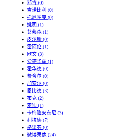
邓肯
(0)
吉诺比利
(0)
托尼帕克
(0)
姚明
(1)
艾弗森
(1)
皮尔斯
(0)
雷阿伦
(1)
欧文
(3)
爱德华兹
(1)
霍华德
(0)
费舍尔
(0)
加索尔
(0)
恩比德
(3)
布克
(2)
麦迪
(1)
卡梅隆安东尼
(3)
利拉德
(7)
格里芬
(0)
微博录像
(24)