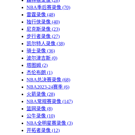
森林狼录像
(28)
NBA季后赛录像
(70)
雷霆录像
(48)
独行侠录像
(40)
尼克斯录像
(23)
步行者录像
(27)
凯尔特人录像
(38)
骑士录像
(36)
波尔津吉斯
(0)
塔图姆
(2)
杰伦布朗
(1)
NBA总决赛录像
(68)
NBA2023-24赛季
(6)
火箭录像
(28)
NBA常规赛录像
(147)
篮网录像
(8)
公牛录像
(10)
NBA全明星赛录像
(3)
开拓者录像
(12)