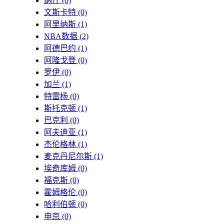
纳什
(0)
文斯卡特
(0)
阿里纳斯
(1)
NBA数据
(2)
阿德巴约
(1)
阿隆戈登
(0)
罗伊
(0)
加兰
(1)
特雷杨
(0)
斯托克顿
(1)
巴克利
(0)
阿夫迪亚
(1)
杰伦格林
(1)
麦克丹尼尔斯
(1)
埃奇库姆
(0)
福克斯
(0)
霍姆格伦
(0)
哈利伯顿
(0)
申京
(0)