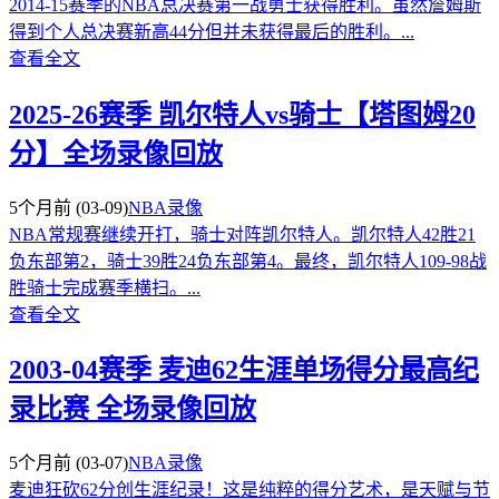
2014-15赛季的NBA总决赛第一战勇士获得胜利。虽然詹姆斯
得到个人总决赛新高44分但并未获得最后的胜利。...
查看全文
2025-26赛季 凯尔特人vs骑士【塔图姆20
分】全场录像回放
5个月前
(03-09)
NBA录像
NBA常规赛继续开打，骑士对阵凯尔特人。凯尔特人42胜21
负东部第2，骑士39胜24负东部第4。最终，凯尔特人109-98战
胜骑士完成赛季横扫。...
查看全文
2003-04赛季 麦迪62生涯单场得分最高纪
录比赛 全场录像回放
5个月前
(03-07)
NBA录像
麦迪狂砍62分创生涯纪录！这是纯粹的得分艺术，是天赋与节