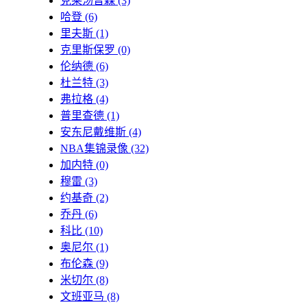
克莱汤普森
(3)
哈登
(6)
里夫斯
(1)
克里斯保罗
(0)
伦纳德
(6)
杜兰特
(3)
弗拉格
(4)
普里查德
(1)
安东尼戴维斯
(4)
NBA集锦录像
(32)
加内特
(0)
穆雷
(3)
约基奇
(2)
乔丹
(6)
科比
(10)
奥尼尔
(1)
布伦森
(9)
米切尔
(8)
文班亚马
(8)