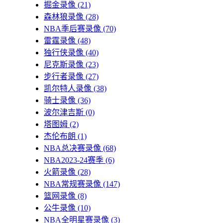
掘金录像
(21)
森林狼录像
(28)
NBA季后赛录像
(70)
雷霆录像
(48)
独行侠录像
(40)
尼克斯录像
(23)
步行者录像
(27)
凯尔特人录像
(38)
骑士录像
(36)
波尔津吉斯
(0)
塔图姆
(2)
杰伦布朗
(1)
NBA总决赛录像
(68)
NBA2023-24赛季
(6)
火箭录像
(28)
NBA常规赛录像
(147)
篮网录像
(8)
公牛录像
(10)
NBA全明星赛录像
(3)