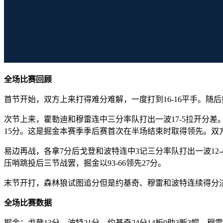
全场比赛回顾
首节开始，双方上来打得难分难解，一度打到16-16平手。随后掘
次节上来，霍勒迪和穆雷连中三分率队打出一波17-5拉开分差。
15分。这是掘金本赛季季后赛首次在半场结束时取得领先。双
易边再战，各拿7分后戈登和波特连中3记三分率队打出一波12
压哨跳投后三节战罢，掘金以93-66领先27分。
末节开打，森林狼试图追分但是约基奇、穆雷和波特连续得分
全场比赛数据
掘金：戈登13分，波特21分，约基奇24分14板9助3断3帽，穆雷