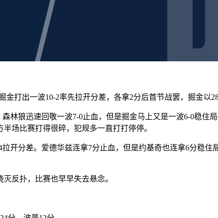
金打出一波10-2率先拉开分差，各拿2分后首节战罢，掘金以28-
森林狼迅速回敬一波7-0止血，但是掘金马上又是一波6-0稳住局
方半场比赛打得很碎，犯规多一直打打停停。
-4拉开分差。爱德华兹连拿7分止血，但是约基奇也连拿6分稳住局
浇灭反扑，比赛也早早失去悬念。
24分，波普12分。