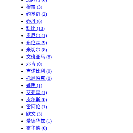
穆雷
(3)
约基奇
(2)
乔丹
(6)
科比
(10)
奥尼尔
(1)
布伦森
(9)
米切尔
(8)
文班亚马
(8)
邓肯
(0)
吉诺比利
(0)
托尼帕克
(0)
姚明
(1)
艾弗森
(1)
皮尔斯
(0)
雷阿伦
(1)
欧文
(3)
爱德华兹
(1)
霍华德
(0)