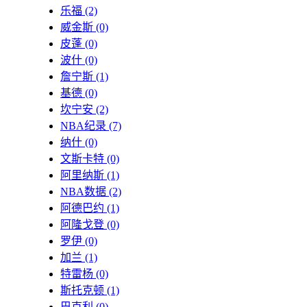
乐福
(2)
威金斯
(0)
皮蓬
(0)
波什
(0)
詹宁斯
(1)
基德
(0)
坎宁安
(2)
NBA纪录
(7)
纳什
(0)
文斯卡特
(0)
阿里纳斯
(1)
NBA数据
(2)
阿德巴约
(1)
阿隆戈登
(0)
罗伊
(0)
加兰
(1)
特雷杨
(0)
斯托克顿
(1)
巴克利
(0)