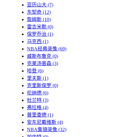
亚历山大
(7)
东契奇
(12)
詹姆斯
(10)
雷吉米勒
(0)
保罗乔治
(1)
马克西
(1)
NBA经典录像
(69)
威斯布鲁克
(0)
克莱汤普森
(3)
哈登
(6)
里夫斯
(1)
克里斯保罗
(0)
伦纳德
(6)
杜兰特
(3)
弗拉格
(4)
普里查德
(1)
安东尼戴维斯
(4)
NBA集锦录像
(32)
加内特
(0)