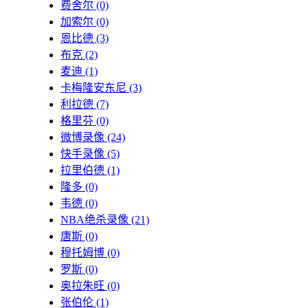
费舍尔
(0)
加索尔
(0)
恩比德
(3)
布克
(2)
麦迪
(1)
卡梅隆安东尼
(3)
利拉德
(7)
格里芬
(0)
微博录像
(24)
快手录像
(5)
拉里伯德
(1)
隆多
(0)
韦德
(0)
NBA绝杀录像
(21)
唐斯
(0)
穆托姆博
(0)
罗斯
(0)
奥拉朱旺
(0)
张伯伦
(1)