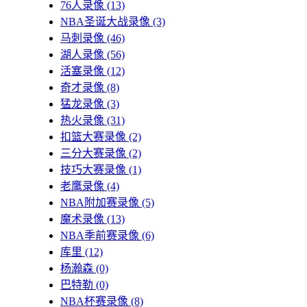
76人录像
(13)
NBA圣诞大战录像
(3)
马刺录像
(46)
湖人录像
(56)
活塞录像
(12)
奇才录像
(8)
猛龙录像
(3)
热火录像
(31)
扣篮大赛录像
(2)
三分大赛录像
(2)
技巧大赛录像
(1)
老鹰录像
(4)
NBA附加赛录像
(5)
魔术录像
(13)
NBA季前赛录像
(6)
库里
(12)
杨瀚森
(0)
巴特勒
(0)
NBA杯赛录像
(8)