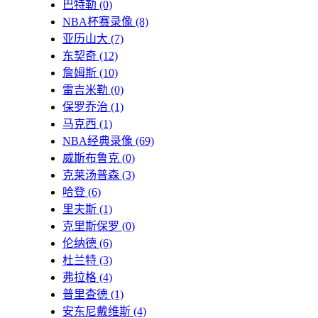
巴特勒
(0)
NBA杯赛录像
(8)
亚历山大
(7)
东契奇
(12)
詹姆斯
(10)
雷吉米勒
(0)
保罗乔治
(1)
马克西
(1)
NBA经典录像
(69)
威斯布鲁克
(0)
克莱汤普森
(3)
哈登
(6)
里夫斯
(1)
克里斯保罗
(0)
伦纳德
(6)
杜兰特
(3)
弗拉格
(4)
普里查德
(1)
安东尼戴维斯
(4)