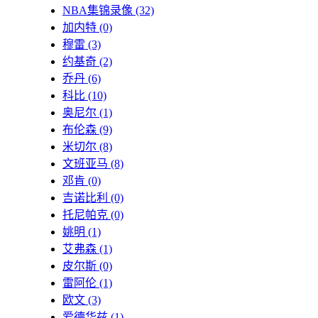
NBA集锦录像
(32)
加内特
(0)
穆雷
(3)
约基奇
(2)
乔丹
(6)
科比
(10)
奥尼尔
(1)
布伦森
(9)
米切尔
(8)
文班亚马
(8)
邓肯
(0)
吉诺比利
(0)
托尼帕克
(0)
姚明
(1)
艾弗森
(1)
皮尔斯
(0)
雷阿伦
(1)
欧文
(3)
爱德华兹
(1)