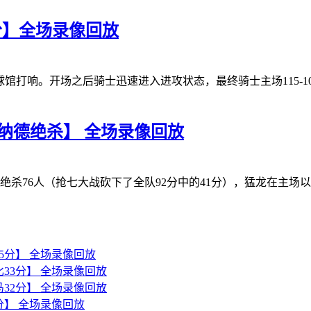
8分】全场录像回放
贷球馆打响。开场之后骑士迅速进入进攻状态，最终骑士主场115-1
【伦纳德绝杀】 全场录像回放
杀76人（抢七大战砍下了全队92分中的41分），猛龙在主场以92
森45分】 全场录像回放
诺比33分】 全场录像回放
亚马32分】 全场录像回放
1分】 全场录像回放