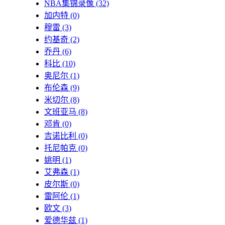
NBA集锦录像
(32)
加内特
(0)
穆雷
(3)
约基奇
(2)
乔丹
(6)
科比
(10)
奥尼尔
(1)
布伦森
(9)
米切尔
(8)
文班亚马
(8)
邓肯
(0)
吉诺比利
(0)
托尼帕克
(0)
姚明
(1)
艾弗森
(1)
皮尔斯
(0)
雷阿伦
(1)
欧文
(3)
爱德华兹
(1)