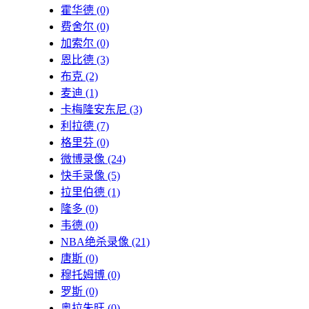
霍华德
(0)
费舍尔
(0)
加索尔
(0)
恩比德
(3)
布克
(2)
麦迪
(1)
卡梅隆安东尼
(3)
利拉德
(7)
格里芬
(0)
微博录像
(24)
快手录像
(5)
拉里伯德
(1)
隆多
(0)
韦德
(0)
NBA绝杀录像
(21)
唐斯
(0)
穆托姆博
(0)
罗斯
(0)
奥拉朱旺
(0)