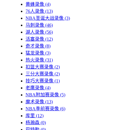
黄蜂录像
(4)
76人录像
(13)
NBA圣诞大战录像
(3)
马刺录像
(46)
湖人录像
(56)
活塞录像
(12)
奇才录像
(8)
猛龙录像
(3)
热火录像
(31)
扣篮大赛录像
(2)
三分大赛录像
(2)
技巧大赛录像
(1)
老鹰录像
(4)
NBA附加赛录像
(5)
魔术录像
(13)
NBA季前赛录像
(6)
库里
(12)
杨瀚森
(0)
巴特勒
(0)