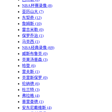
NBA杯赛录像
(8)
亚历山大
(7)
东契奇
(12)
詹姆斯
(10)
雷吉米勒
(0)
保罗乔治
(1)
马克西
(1)
NBA经典录像
(69)
威斯布鲁克
(0)
克莱汤普森
(3)
哈登
(6)
里夫斯
(1)
克里斯保罗
(0)
伦纳德
(6)
杜兰特
(3)
弗拉格
(4)
普里查德
(1)
安东尼戴维斯
(4)