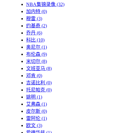
NBA集锦录像
(32)
加内特
(0)
穆雷
(3)
约基奇
(2)
乔丹
(6)
科比
(10)
奥尼尔
(1)
布伦森
(9)
米切尔
(8)
文班亚马
(8)
邓肯
(0)
吉诺比利
(0)
托尼帕克
(0)
姚明
(1)
艾弗森
(1)
皮尔斯
(0)
雷阿伦
(1)
欧文
(3)
爱德华兹
(1)