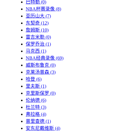
巴特勒
(0)
NBA杯赛录像
(8)
亚历山大
(7)
东契奇
(12)
詹姆斯
(10)
雷吉米勒
(0)
保罗乔治
(1)
马克西
(1)
NBA经典录像
(69)
威斯布鲁克
(0)
克莱汤普森
(3)
哈登
(6)
里夫斯
(1)
克里斯保罗
(0)
伦纳德
(6)
杜兰特
(3)
弗拉格
(4)
普里查德
(1)
安东尼戴维斯
(4)