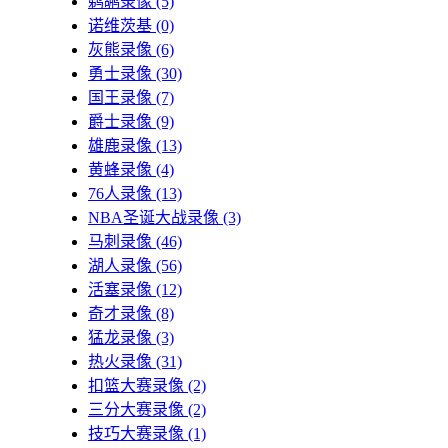
鹈鹕录像
(5)
诺维茨基
(0)
灰熊录像
(6)
勇士录像
(30)
国王录像
(7)
爵士录像
(9)
雄鹿录像
(13)
黄蜂录像
(4)
76人录像
(13)
NBA圣诞大战录像
(3)
马刺录像
(46)
湖人录像
(56)
活塞录像
(12)
奇才录像
(8)
猛龙录像
(3)
热火录像
(31)
扣篮大赛录像
(2)
三分大赛录像
(2)
技巧大赛录像
(1)