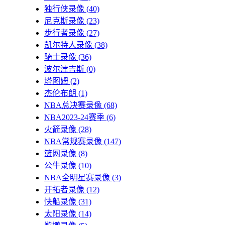
独行侠录像
(40)
尼克斯录像
(23)
步行者录像
(27)
凯尔特人录像
(38)
骑士录像
(36)
波尔津吉斯
(0)
塔图姆
(2)
杰伦布朗
(1)
NBA总决赛录像
(68)
NBA2023-24赛季
(6)
火箭录像
(28)
NBA常规赛录像
(147)
篮网录像
(8)
公牛录像
(10)
NBA全明星赛录像
(3)
开拓者录像
(12)
快船录像
(31)
太阳录像
(14)