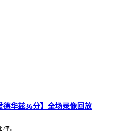
狼【爱德华兹36分】全场录像回放
平。...