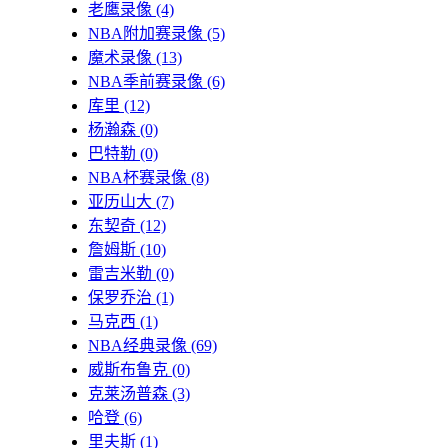
老鹰录像
(4)
NBA附加赛录像
(5)
魔术录像
(13)
NBA季前赛录像
(6)
库里
(12)
杨瀚森
(0)
巴特勒
(0)
NBA杯赛录像
(8)
亚历山大
(7)
东契奇
(12)
詹姆斯
(10)
雷吉米勒
(0)
保罗乔治
(1)
马克西
(1)
NBA经典录像
(69)
威斯布鲁克
(0)
克莱汤普森
(3)
哈登
(6)
里夫斯
(1)