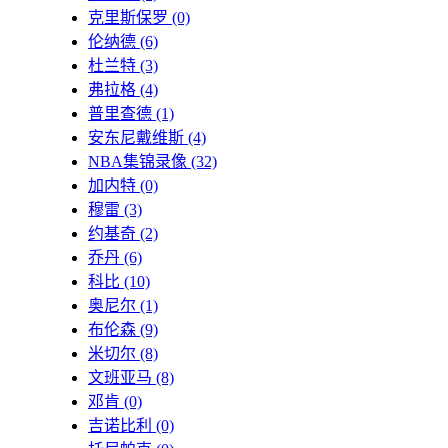
克里斯保罗
(0)
伦纳德
(6)
杜兰特
(3)
弗拉格
(4)
普里查德
(1)
安东尼戴维斯
(4)
NBA集锦录像
(32)
加内特
(0)
穆雷
(3)
约基奇
(2)
乔丹
(6)
科比
(10)
奥尼尔
(1)
布伦森
(9)
米切尔
(8)
文班亚马
(8)
邓肯
(0)
吉诺比利
(0)