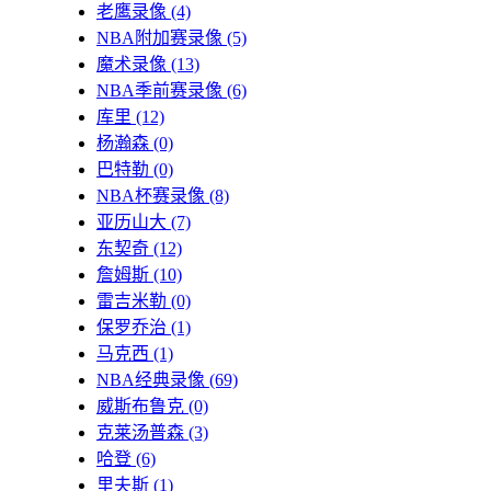
老鹰录像
(4)
NBA附加赛录像
(5)
魔术录像
(13)
NBA季前赛录像
(6)
库里
(12)
杨瀚森
(0)
巴特勒
(0)
NBA杯赛录像
(8)
亚历山大
(7)
东契奇
(12)
詹姆斯
(10)
雷吉米勒
(0)
保罗乔治
(1)
马克西
(1)
NBA经典录像
(69)
威斯布鲁克
(0)
克莱汤普森
(3)
哈登
(6)
里夫斯
(1)