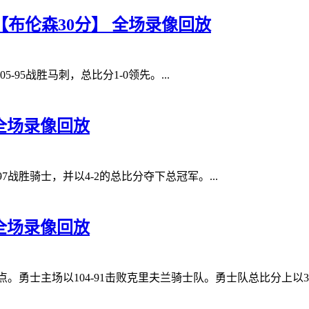
马刺【布伦森30分】 全场录像回放
5战胜马刺，总比分1-0领先。...
 全场录像回放
战胜骑士，并以4-2的总比分夺下总冠军。...
 全场录像回放
士主场以104-91击败克里夫兰骑士队。勇士队总比分上以3-2