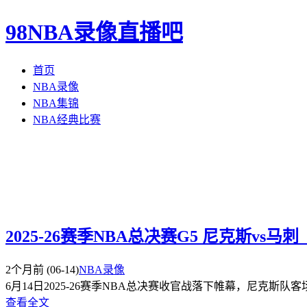
98NBA录像直播吧
首页
NBA录像
NBA集锦
NBA经典比赛
2025-26赛季NBA总决赛G5 尼克斯vs
2个月前
(06-14)
NBA录像
6月14日2025-26赛季NBA总决赛收官战落下帷幕，尼克斯队
查看全文