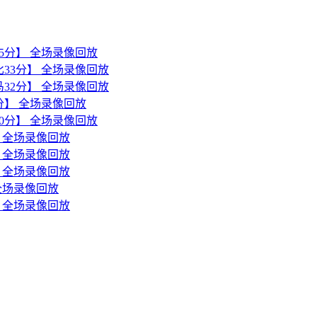
森45分】 全场录像回放
诺比33分】 全场录像回放
亚马32分】 全场录像回放
1分】 全场录像回放
森30分】 全场录像回放
分】全场录像回放
分】全场录像回放
分】全场录像回放
】全场录像回放
分】全场录像回放