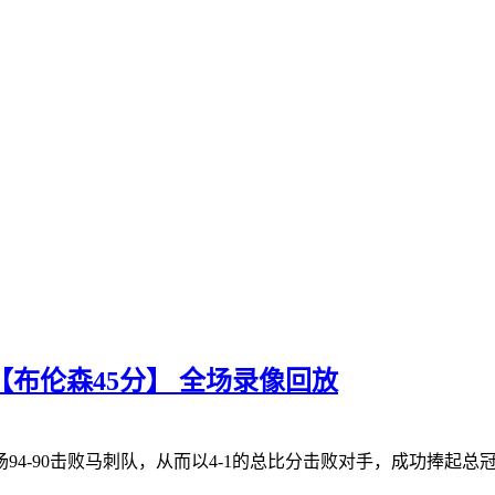
马刺【布伦森45分】 全场录像回放
客场94-90击败马刺队，从而以4-1的总比分击败对手，成功捧起总