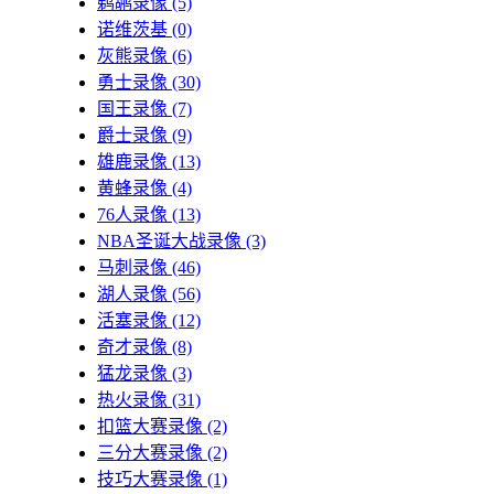
鹈鹕录像
(5)
诺维茨基
(0)
灰熊录像
(6)
勇士录像
(30)
国王录像
(7)
爵士录像
(9)
雄鹿录像
(13)
黄蜂录像
(4)
76人录像
(13)
NBA圣诞大战录像
(3)
马刺录像
(46)
湖人录像
(56)
活塞录像
(12)
奇才录像
(8)
猛龙录像
(3)
热火录像
(31)
扣篮大赛录像
(2)
三分大赛录像
(2)
技巧大赛录像
(1)