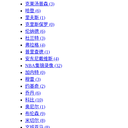
克莱汤普森
(3)
哈登
(6)
里夫斯
(1)
克里斯保罗
(0)
伦纳德
(6)
杜兰特
(3)
弗拉格
(4)
普里查德
(1)
安东尼戴维斯
(4)
NBA集锦录像
(32)
加内特
(0)
穆雷
(3)
约基奇
(2)
乔丹
(6)
科比
(10)
奥尼尔
(1)
布伦森
(9)
米切尔
(8)
文班亚马
(8)