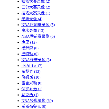
扣篮大赛录像
(2)
三分大赛录像
(2)
技巧大赛录像
(1)
老鹰录像
(4)
NBA附加赛录像
(5)
魔术录像
(13)
NBA季前赛录像
(6)
库里
(12)
杨瀚森
(0)
巴特勒
(0)
NBA杯赛录像
(8)
亚历山大
(7)
东契奇
(12)
詹姆斯
(10)
雷吉米勒
(0)
保罗乔治
(1)
马克西
(1)
NBA经典录像
(69)
威斯布鲁克
(0)