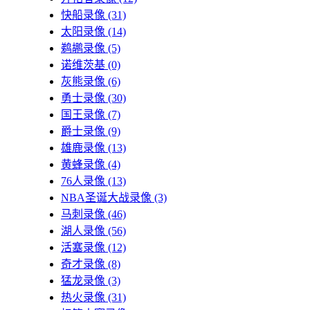
快船录像
(31)
太阳录像
(14)
鹈鹕录像
(5)
诺维茨基
(0)
灰熊录像
(6)
勇士录像
(30)
国王录像
(7)
爵士录像
(9)
雄鹿录像
(13)
黄蜂录像
(4)
76人录像
(13)
NBA圣诞大战录像
(3)
马刺录像
(46)
湖人录像
(56)
活塞录像
(12)
奇才录像
(8)
猛龙录像
(3)
热火录像
(31)