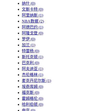
纳什
(0)
文斯卡特
(0)
阿里纳斯
(1)
NBA数据
(2)
阿德巴约
(1)
阿隆戈登
(0)
罗伊
(0)
加兰
(1)
特雷杨
(0)
斯托克顿
(1)
巴克利
(0)
阿夫迪亚
(1)
杰伦格林
(1)
麦克丹尼尔斯
(1)
埃奇库姆
(0)
福克斯
(0)
霍姆格伦
(0)
哈利伯顿
(0)
申京
(0)