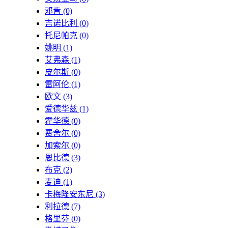
邓肯
(0)
吉诺比利
(0)
托尼帕克
(0)
姚明
(1)
艾弗森
(1)
皮尔斯
(0)
雷阿伦
(1)
欧文
(3)
爱德华兹
(1)
霍华德
(0)
费舍尔
(0)
加索尔
(0)
恩比德
(3)
布克
(2)
麦迪
(1)
卡梅隆安东尼
(3)
利拉德
(7)
格里芬
(0)