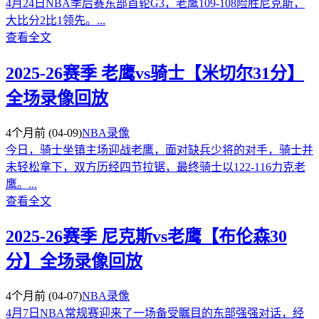
4月24日NBA季后赛东部首轮G3，老鹰109-108险胜尼克斯，
大比分2比1领先。...
查看全文
2025-26赛季 老鹰vs骑士【米切尔31分】
全场录像回放
4个月前
(04-09)
NBA录像
今日，骑士坐镇主场迎战老鹰，面对缺兵少将的对手，骑士并
未轻松拿下，双方历经四节拉锯，最终骑士以122-116力克老
鹰。...
查看全文
2025-26赛季 尼克斯vs老鹰【布伦森30
分】全场录像回放
4个月前
(04-07)
NBA录像
4月7日NBA常规赛迎来了一场备受瞩目的东部强强对话，经