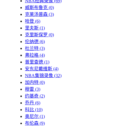
NBA经典录像
(69)
威斯布鲁克
(0)
克莱汤普森
(3)
哈登
(6)
里夫斯
(1)
克里斯保罗
(0)
伦纳德
(6)
杜兰特
(3)
弗拉格
(4)
普里查德
(1)
安东尼戴维斯
(4)
NBA集锦录像
(32)
加内特
(0)
穆雷
(3)
约基奇
(2)
乔丹
(6)
科比
(10)
奥尼尔
(1)
布伦森
(9)