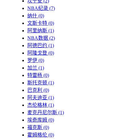
坎宁安
(2)
NBA纪录
(7)
纳什
(0)
文斯卡特
(0)
阿里纳斯
(1)
NBA数据
(2)
阿德巴约
(1)
阿隆戈登
(0)
罗伊
(0)
加兰
(1)
特雷杨
(0)
斯托克顿
(1)
巴克利
(0)
阿夫迪亚
(1)
杰伦格林
(1)
麦克丹尼尔斯
(1)
埃奇库姆
(0)
福克斯
(0)
霍姆格伦
(0)