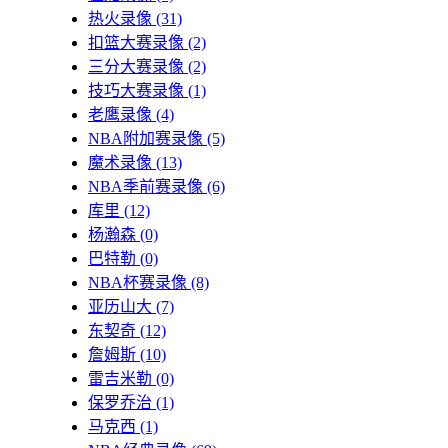
热火录像
(31)
扣篮大赛录像
(2)
三分大赛录像
(2)
技巧大赛录像
(1)
老鹰录像
(4)
NBA附加赛录像
(5)
魔术录像
(13)
NBA季前赛录像
(6)
库里
(12)
杨瀚森
(0)
巴特勒
(0)
NBA杯赛录像
(8)
亚历山大
(7)
东契奇
(12)
詹姆斯
(10)
雷吉米勒
(0)
保罗乔治
(1)
马克西
(1)