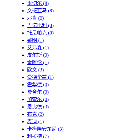
米切尔
(8)
文班亚马
(8)
邓肯
(0)
吉诺比利
(0)
托尼帕克
(0)
姚明
(1)
艾弗森
(1)
皮尔斯
(0)
雷阿伦
(1)
欧文
(3)
爱德华兹
(1)
霍华德
(0)
费舍尔
(0)
加索尔
(0)
恩比德
(3)
布克
(2)
麦迪
(1)
卡梅隆安东尼
(3)
利拉德
(7)