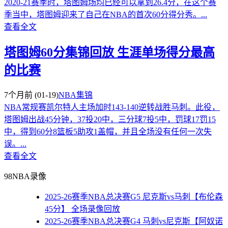
2020-21赛季时，塔图姆场均已经可以拿到26.4分，在这个赛
季当中，塔图姆迎来了自己在NBA的首次60分得分秀。...
查看全文
塔图姆60分集锦回放 生涯单场得分最高
的比赛
7个月前
(01-19)
NBA集锦
NBA常规赛凯尔特人主场加时143-140逆转战胜马刺。此役，
塔图姆出战45分钟，37投20中，三分球7投5中，罚球17罚15
中，得到60分8篮板5助攻1盖帽，并且全场没有任何一次失
误。...
查看全文
98NBA录像
2025-26赛季NBA总决赛G5 尼克斯vs马刺【布伦森
45分】 全场录像回放
2025-26赛季NBA总决赛G4 马刺vs尼克斯【阿奴诺