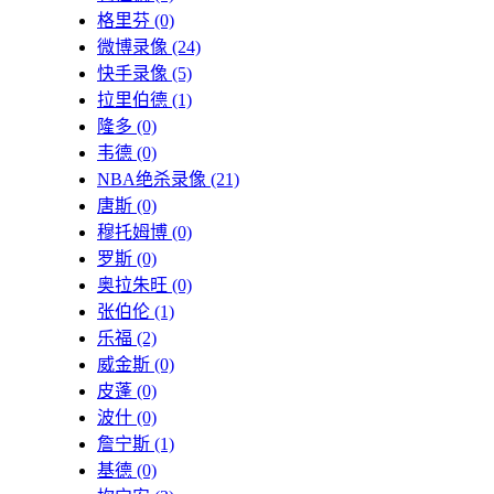
格里芬
(0)
微博录像
(24)
快手录像
(5)
拉里伯德
(1)
隆多
(0)
韦德
(0)
NBA绝杀录像
(21)
唐斯
(0)
穆托姆博
(0)
罗斯
(0)
奥拉朱旺
(0)
张伯伦
(1)
乐福
(2)
威金斯
(0)
皮蓬
(0)
波什
(0)
詹宁斯
(1)
基德
(0)