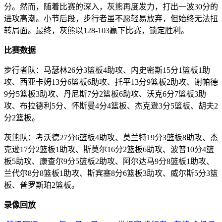
分。然而，随着比赛的深入，灰熊再度发力，打出一波30分的
进攻高潮。小节后段，步行者虽不愿轻易放弃，但始终无法扭
转局面。最终，灰熊以128-103赢下比赛，锁定胜利。
比赛数据
步行者队：马瑟林26分3篮板4助攻、内史密斯15分1篮板1助
攻、西亚卡姆13分6篮板6助攻、托平13分9篮板2助攻、谢帕德
9分5篮板3助攻、丹尼斯7分2篮板6助攻、沃克6分7篮板3助
攻、布拉德利5分、怀斯曼4分4篮板、杰克逊3分5篮板、胡夫2
分2篮板。
灰熊队：考沃德27分6篮板4助攻、莫兰特19分3篮板8助攻、杰
克逊17分2篮板1助攻、斯莫尔16分2篮板6助攻、波普10分4篮
板5助攻、康查尔9分5篮板2助攻、阿尔达马9分8篮板1助攻、
兰代尔8分8篮板1助攻、斯宾塞8分6篮板3助攻、威尔斯5分3篮
板、普罗斯珀2篮板。
录像回放