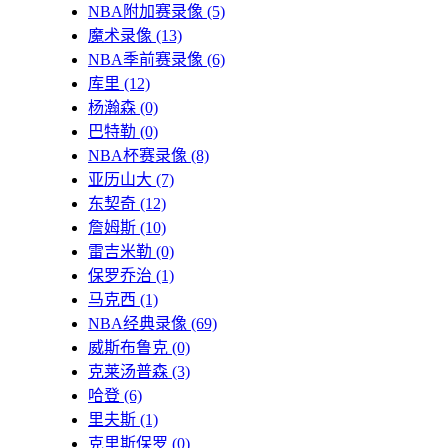
NBA附加赛录像
(5)
魔术录像
(13)
NBA季前赛录像
(6)
库里
(12)
杨瀚森
(0)
巴特勒
(0)
NBA杯赛录像
(8)
亚历山大
(7)
东契奇
(12)
詹姆斯
(10)
雷吉米勒
(0)
保罗乔治
(1)
马克西
(1)
NBA经典录像
(69)
威斯布鲁克
(0)
克莱汤普森
(3)
哈登
(6)
里夫斯
(1)
克里斯保罗
(0)