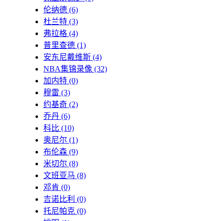
伦纳德
(6)
杜兰特
(3)
弗拉格
(4)
普里查德
(1)
安东尼戴维斯
(4)
NBA集锦录像
(32)
加内特
(0)
穆雷
(3)
约基奇
(2)
乔丹
(6)
科比
(10)
奥尼尔
(1)
布伦森
(9)
米切尔
(8)
文班亚马
(8)
邓肯
(0)
吉诺比利
(0)
托尼帕克
(0)