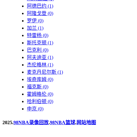
阿德巴约
(1)
阿隆戈登
(0)
罗伊
(0)
加兰
(1)
特雷杨
(0)
斯托克顿
(1)
巴克利
(0)
阿夫迪亚
(1)
杰伦格林
(1)
麦克丹尼尔斯
(1)
埃奇库姆
(0)
福克斯
(0)
霍姆格伦
(0)
哈利伯顿
(0)
申京
(0)
2025.
98NBA录像回放
.
98NBA篮球
.
网站地图