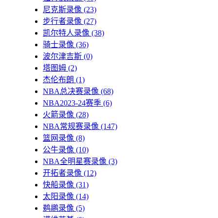
尼克斯录像
(23)
步行者录像
(27)
凯尔特人录像
(38)
骑士录像
(36)
波尔津吉斯
(0)
塔图姆
(2)
杰伦布朗
(1)
NBA总决赛录像
(68)
NBA2023-24赛季
(6)
火箭录像
(28)
NBA常规赛录像
(147)
篮网录像
(8)
公牛录像
(10)
NBA全明星赛录像
(3)
开拓者录像
(12)
快船录像
(31)
太阳录像
(14)
鹈鹕录像
(5)