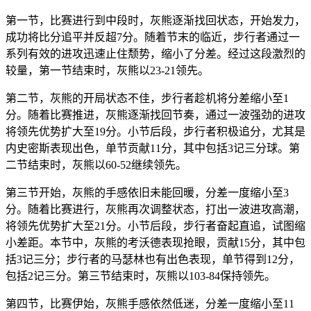
第一节，比赛进行到中段时，灰熊逐渐找回状态，开始发力，
成功将比分追平并反超7分。随着节末的临近，步行者通过一
系列有效的进攻迅速止住颓势，缩小了分差。经过这段激烈的
较量，第一节结束时，灰熊以23-21领先。
第二节，灰熊的开局状态不佳，步行者趁机将分差缩小至1
分。随着比赛推进，灰熊逐渐找回节奏，通过一波强劲的进攻
将领先优势扩大至19分。小节后段，步行者积极追分，尤其是
内史密斯表现出色，单节贡献11分，其中包括3记三分球。第
二节结束时，灰熊以60-52继续领先。
第三节开始，灰熊的手感依旧未能回暖，分差一度缩小至3
分。随着比赛进行，灰熊再次调整状态，打出一波进攻高潮，
将领先优势扩大至21分。小节后段，步行者奋起直追，试图缩
小差距。本节中，灰熊的考沃德表现抢眼，贡献15分，其中包
括3记三分；步行者的马瑟林也有出色表现，单节得到12分，
包括2记三分。第三节结束时，灰熊以103-84保持领先。
第四节，比赛伊始，灰熊手感依然低迷，分差一度缩小至11