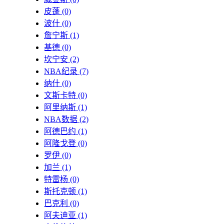
皮蓬
(0)
波什
(0)
詹宁斯
(1)
基德
(0)
坎宁安
(2)
NBA纪录
(7)
纳什
(0)
文斯卡特
(0)
阿里纳斯
(1)
NBA数据
(2)
阿德巴约
(1)
阿隆戈登
(0)
罗伊
(0)
加兰
(1)
特雷杨
(0)
斯托克顿
(1)
巴克利
(0)
阿夫迪亚
(1)