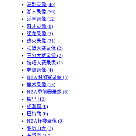
马刺录像
(46)
湖人录像
(56)
活塞录像
(12)
奇才录像
(8)
猛龙录像
(3)
热火录像
(31)
扣篮大赛录像
(2)
三分大赛录像
(2)
技巧大赛录像
(1)
老鹰录像
(4)
NBA附加赛录像
(5)
魔术录像
(13)
NBA季前赛录像
(6)
库里
(12)
杨瀚森
(0)
巴特勒
(0)
NBA杯赛录像
(8)
亚历山大
(7)
东契奇
(12)