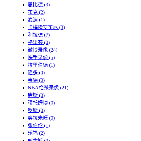
恩比德
(3)
布克
(2)
麦迪
(1)
卡梅隆安东尼
(3)
利拉德
(7)
格里芬
(0)
微博录像
(24)
快手录像
(5)
拉里伯德
(1)
隆多
(0)
韦德
(0)
NBA绝杀录像
(21)
唐斯
(0)
穆托姆博
(0)
罗斯
(0)
奥拉朱旺
(0)
张伯伦
(1)
乐福
(2)
威金斯
(0)