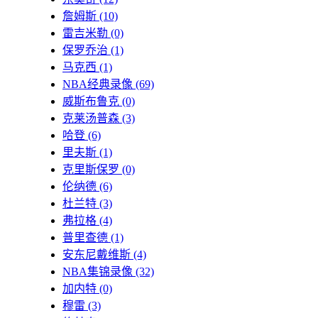
詹姆斯
(10)
雷吉米勒
(0)
保罗乔治
(1)
马克西
(1)
NBA经典录像
(69)
威斯布鲁克
(0)
克莱汤普森
(3)
哈登
(6)
里夫斯
(1)
克里斯保罗
(0)
伦纳德
(6)
杜兰特
(3)
弗拉格
(4)
普里查德
(1)
安东尼戴维斯
(4)
NBA集锦录像
(32)
加内特
(0)
穆雷
(3)