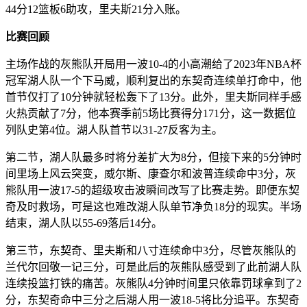
44分12篮板6助攻，里夫斯21分入账。
比赛回顾
主场作战的灰熊队开局用一波10-4的小高潮给了2023年NBA杯
冠军湖人队一个下马威，顺利复出的东契奇连续单打命中，他
首节仅打了10分钟就轻松轰下了13分。此外，里夫斯同样手感
火热贡献了7分，他本赛季前5场比赛得分171分，这一数据位
列队史第4位。湖人队首节以31-27反客为主。
第二节，湖人队最多时将分差扩大为8分，但接下来的5分钟时
间里场上风云突变，威尔斯、康查尔和波普连续命中3分，灰
熊队用一波17-5的超级攻击波瞬间改写了比赛走势。即便东契
奇及时救场，可是这也难改湖人队单节净负18分的现实。半场
结束，湖人队以55-69落后14分。
第三节，东契奇、里夫斯和八寸连续命中3分，尽管灰熊队的
兰代尔回敬一记三分，可是此后的灰熊队感受到了此前湖人队
连续投篮打铁的痛苦。灰熊队4分钟时间里只依靠罚球拿到了2
分，东契奇命中三分之后湖人用一波18-5将比分追平。东契奇