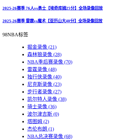
2025-26赛季 76人vs勇士【埃奇库姆25分】全场录像回放
2025-26赛季 雷霆vs魔术【亚历山大40分】全场录像回放
98NBA标签
掘金录像
(21)
森林狼录像
(28)
NBA季后赛录像
(70)
雷霆录像
(48)
独行侠录像
(40)
尼克斯录像
(23)
步行者录像
(27)
凯尔特人录像
(38)
骑士录像
(36)
波尔津吉斯
(0)
塔图姆
(2)
杰伦布朗
(1)
NBA总决赛录像
(68)