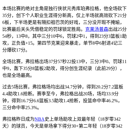
本场比赛的绝对主角是独行侠状元秀库珀弗拉格，他全场砍下
35分，创下个人职业生涯得分新高，仅上半场就高效砍下21分
6板，下半场更是有隔扣祖巴茨的好戏，三分没开瑕不掩瑜，
比赛最后关头凭借稳定的罚球锁定胜局。
克莱汤普森
出战25分
54秒，13中8，其中三分10中6，罚球2中1，得到23分3篮板1助
攻，正负值+15。第四节克莱迎来暴走，单节8中6射进4记三
分爆砍17分。
全场比赛，弗拉格出场37分57秒22投13中，三分3中0、罚球11
中9，轰下35分8篮板2助攻，得分创生涯纪录（此前29分），
也是全场最高。
过去5场比赛，弗拉格场均出战34.7分钟，得到20.2分7.2篮板
4.4助攻1.6抢断。赛季至今，弗拉格出战20场，场均33.9分
钟，得到16.7分6.6篮板3.5助攻1.4抢断，投篮命中率46.2%，
三分命中率25.3%。
弗拉格昨日成为
NBA
史上单场助攻上双最年轻（18岁零342
天）的球员，今天是单场拿下得分30+第二年轻（18岁零342