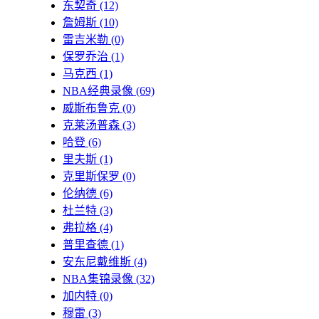
东契奇
(12)
詹姆斯
(10)
雷吉米勒
(0)
保罗乔治
(1)
马克西
(1)
NBA经典录像
(69)
威斯布鲁克
(0)
克莱汤普森
(3)
哈登
(6)
里夫斯
(1)
克里斯保罗
(0)
伦纳德
(6)
杜兰特
(3)
弗拉格
(4)
普里查德
(1)
安东尼戴维斯
(4)
NBA集锦录像
(32)
加内特
(0)
穆雷
(3)