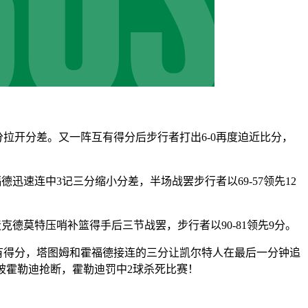
分拉开分差。又一阵互有得分后步行者打出6-0再度迫近比分，
迅速连中3记三分缩小分差，半场战罢步行者以69-57领先12
克德莫特压哨补篮得手后三节战罢，步行者以90-81领先9分。
互有得分，塔图姆和霍福德接连的三分让凯尔特人在最后一分钟追
被霍勒迪抢断，霍勒迪罚中2球杀死比赛！