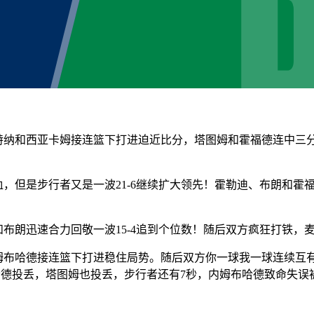
后特纳和西亚卡姆接连篮下打进迫近比分，塔图姆和霍福德连中三
，但是步行者又是一波21-6继续扩大领先！霍勒迪、布朗和霍福德
布朗迅速合力回敬一波15-4追到个位数！随后双方疯狂打铁，麦
内姆布哈德接连篮下打进稳住局势。随后双方你一球我一球连续
布哈德投丢，塔图姆也投丢，步行者还有7秒，内姆布哈德致命失误