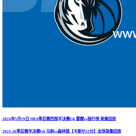
2024年5月19日 NBA季后赛西部半决赛G6 雷霆vs独行侠 录像回放
2025-26季后赛半决赛G6 马刺vs森林狼【卡斯尔32分】全场录像回放