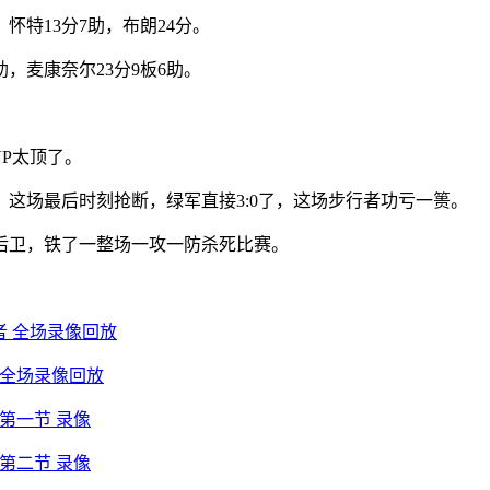
，怀特13分7助，布朗24分。
助，麦康奈尔23分9板6助。
P太顶了。
这场最后时刻抢断，绿军直接3:0了，这场步行者功亏一篑。
后卫，铁了一整场一攻一防杀死比赛。
行者 全场录像回放
者 全场录像回放
 第一节 录像
 第二节 录像