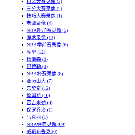
扣篮大赛录像
(2)
三分大赛录像
(2)
技巧大赛录像
(1)
老鹰录像
(4)
NBA附加赛录像
(5)
魔术录像
(13)
NBA季前赛录像
(6)
库里
(12)
杨瀚森
(0)
巴特勒
(0)
NBA杯赛录像
(8)
亚历山大
(7)
东契奇
(12)
詹姆斯
(10)
雷吉米勒
(0)
保罗乔治
(1)
马克西
(1)
NBA经典录像
(69)
威斯布鲁克
(0)