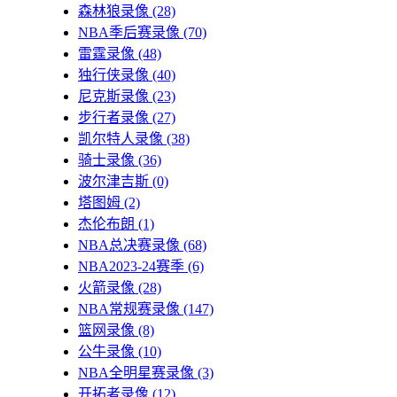
森林狼录像
(28)
NBA季后赛录像
(70)
雷霆录像
(48)
独行侠录像
(40)
尼克斯录像
(23)
步行者录像
(27)
凯尔特人录像
(38)
骑士录像
(36)
波尔津吉斯
(0)
塔图姆
(2)
杰伦布朗
(1)
NBA总决赛录像
(68)
NBA2023-24赛季
(6)
火箭录像
(28)
NBA常规赛录像
(147)
篮网录像
(8)
公牛录像
(10)
NBA全明星赛录像
(3)
开拓者录像
(12)