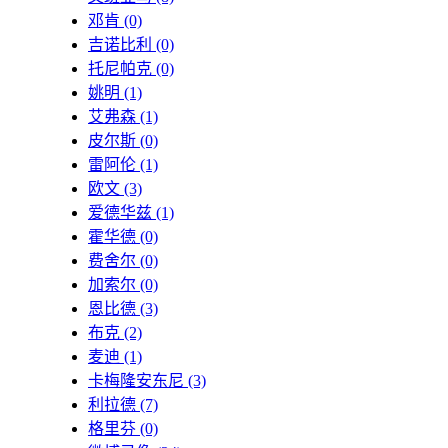
邓肯
(0)
吉诺比利
(0)
托尼帕克
(0)
姚明
(1)
艾弗森
(1)
皮尔斯
(0)
雷阿伦
(1)
欧文
(3)
爱德华兹
(1)
霍华德
(0)
费舍尔
(0)
加索尔
(0)
恩比德
(3)
布克
(2)
麦迪
(1)
卡梅隆安东尼
(3)
利拉德
(7)
格里芬
(0)