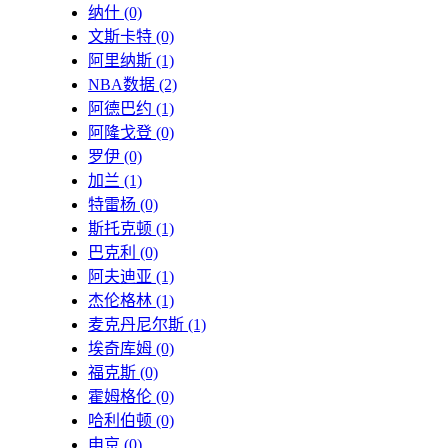
纳什
(0)
文斯卡特
(0)
阿里纳斯
(1)
NBA数据
(2)
阿德巴约
(1)
阿隆戈登
(0)
罗伊
(0)
加兰
(1)
特雷杨
(0)
斯托克顿
(1)
巴克利
(0)
阿夫迪亚
(1)
杰伦格林
(1)
麦克丹尼尔斯
(1)
埃奇库姆
(0)
福克斯
(0)
霍姆格伦
(0)
哈利伯顿
(0)
申京
(0)