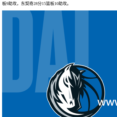
板9助攻，东契奇28分15篮板10助攻。