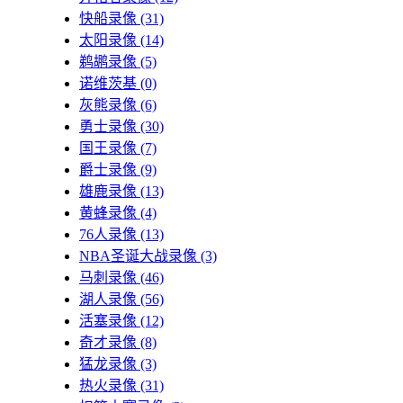
快船录像
(31)
太阳录像
(14)
鹈鹕录像
(5)
诺维茨基
(0)
灰熊录像
(6)
勇士录像
(30)
国王录像
(7)
爵士录像
(9)
雄鹿录像
(13)
黄蜂录像
(4)
76人录像
(13)
NBA圣诞大战录像
(3)
马刺录像
(46)
湖人录像
(56)
活塞录像
(12)
奇才录像
(8)
猛龙录像
(3)
热火录像
(31)