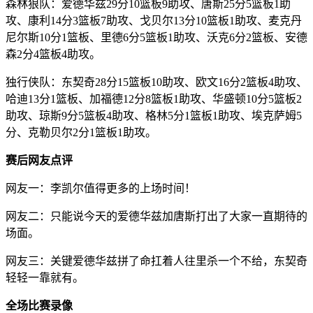
森林狼队：爱德华兹29分10篮板9助攻、唐斯25分5篮板1助
攻、康利14分3篮板7助攻、戈贝尔13分10篮板1助攻、麦克丹
尼尔斯10分1篮板、里德6分5篮板1助攻、沃克6分2篮板、安德
森2分4篮板4助攻。
独行侠队：东契奇28分15篮板10助攻、欧文16分2篮板4助攻、
哈迪13分1篮板、加福德12分8篮板1助攻、华盛顿10分5篮板2
助攻、琼斯9分5篮板4助攻、格林5分1篮板1助攻、埃克萨姆5
分、克勒贝尔2分1篮板1助攻。
赛后网友点评
网友一：李凯尔值得更多的上场时间！
网友二：只能说今天的爱德华兹加唐斯打出了大家一直期待的
场面。
网友三：关键爱德华兹拼了命扛着人往里杀一个不给，东契奇
轻轻一靠就有。
全场比赛录像