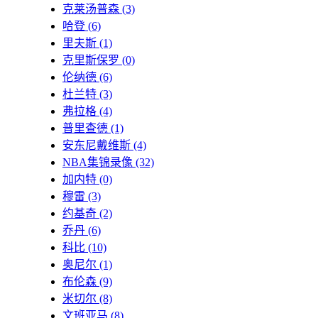
克莱汤普森
(3)
哈登
(6)
里夫斯
(1)
克里斯保罗
(0)
伦纳德
(6)
杜兰特
(3)
弗拉格
(4)
普里查德
(1)
安东尼戴维斯
(4)
NBA集锦录像
(32)
加内特
(0)
穆雷
(3)
约基奇
(2)
乔丹
(6)
科比
(10)
奥尼尔
(1)
布伦森
(9)
米切尔
(8)
文班亚马
(8)