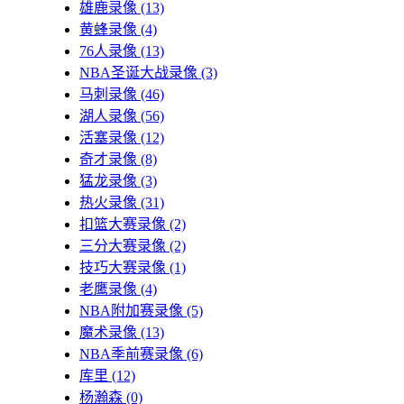
雄鹿录像
(13)
黄蜂录像
(4)
76人录像
(13)
NBA圣诞大战录像
(3)
马刺录像
(46)
湖人录像
(56)
活塞录像
(12)
奇才录像
(8)
猛龙录像
(3)
热火录像
(31)
扣篮大赛录像
(2)
三分大赛录像
(2)
技巧大赛录像
(1)
老鹰录像
(4)
NBA附加赛录像
(5)
魔术录像
(13)
NBA季前赛录像
(6)
库里
(12)
杨瀚森
(0)