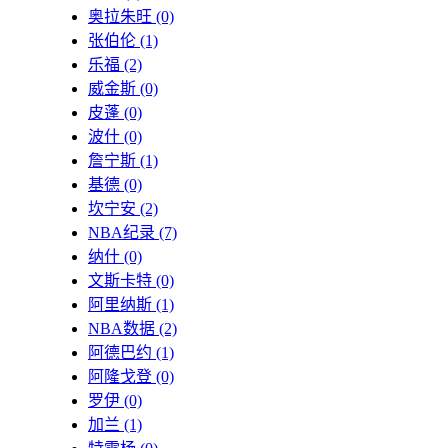
奥拉朱旺
(0)
张伯伦
(1)
乐福
(2)
威金斯
(0)
皮蓬
(0)
波什
(0)
詹宁斯
(1)
基德
(0)
坎宁安
(2)
NBA纪录
(7)
纳什
(0)
文斯卡特
(0)
阿里纳斯
(1)
NBA数据
(2)
阿德巴约
(1)
阿隆戈登
(0)
罗伊
(0)
加兰
(1)