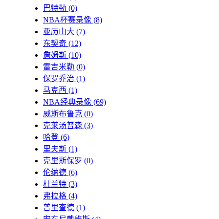
巴特勒
(0)
NBA杯赛录像
(8)
亚历山大
(7)
东契奇
(12)
詹姆斯
(10)
雷吉米勒
(0)
保罗乔治
(1)
马克西
(1)
NBA经典录像
(69)
威斯布鲁克
(0)
克莱汤普森
(3)
哈登
(6)
里夫斯
(1)
克里斯保罗
(0)
伦纳德
(6)
杜兰特
(3)
弗拉格
(4)
普里查德
(1)