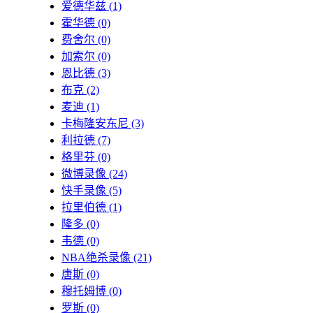
爱德华兹
(1)
霍华德
(0)
费舍尔
(0)
加索尔
(0)
恩比德
(3)
布克
(2)
麦迪
(1)
卡梅隆安东尼
(3)
利拉德
(7)
格里芬
(0)
微博录像
(24)
快手录像
(5)
拉里伯德
(1)
隆多
(0)
韦德
(0)
NBA绝杀录像
(21)
唐斯
(0)
穆托姆博
(0)
罗斯
(0)