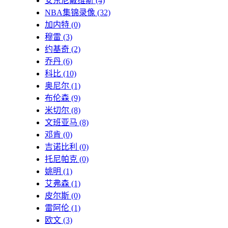
安东尼戴维斯
(4)
NBA集锦录像
(32)
加内特
(0)
穆雷
(3)
约基奇
(2)
乔丹
(6)
科比
(10)
奥尼尔
(1)
布伦森
(9)
米切尔
(8)
文班亚马
(8)
邓肯
(0)
吉诺比利
(0)
托尼帕克
(0)
姚明
(1)
艾弗森
(1)
皮尔斯
(0)
雷阿伦
(1)
欧文
(3)