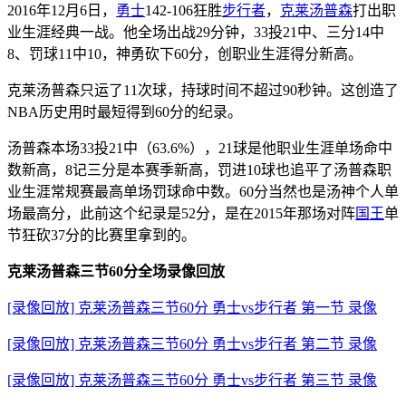
2016年12月6日，
勇士
142-106狂胜
步行者
，
克莱汤普森
打出职
业生涯经典一战。他全场出战29分钟，33投21中、三分14中
8、罚球11中10，神勇砍下60分，创职业生涯得分新高。
克莱汤普森只运了11次球，持球时间不超过90秒钟。这创造了
NBA历史用时最短得到60分的纪录。
汤普森本场33投21中（63.6%），21球是他职业生涯单场命中
数新高，8记三分是本赛季新高，罚进10球也追平了汤普森职
业生涯常规赛最高单场罚球命中数。60分当然也是汤神个人单
场最高分，此前这个纪录是52分，是在2015年那场对阵
国王
单
节狂砍37分的比赛里拿到的。
克莱汤普森三节60分全场录像回放
[录像回放] 克莱汤普森三节60分 勇士vs步行者 第一节 录像
[录像回放] 克莱汤普森三节60分 勇士vs步行者 第二节 录像
[录像回放] 克莱汤普森三节60分 勇士vs步行者 第三节 录像