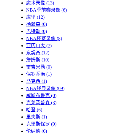
魔术录像
(13)
NBA季前赛录像
(6)
库里
(12)
杨瀚森
(0)
巴特勒
(0)
NBA杯赛录像
(8)
亚历山大
(7)
东契奇
(12)
詹姆斯
(10)
雷吉米勒
(0)
保罗乔治
(1)
马克西
(1)
NBA经典录像
(69)
威斯布鲁克
(0)
克莱汤普森
(3)
哈登
(6)
里夫斯
(1)
克里斯保罗
(0)
伦纳德
(6)