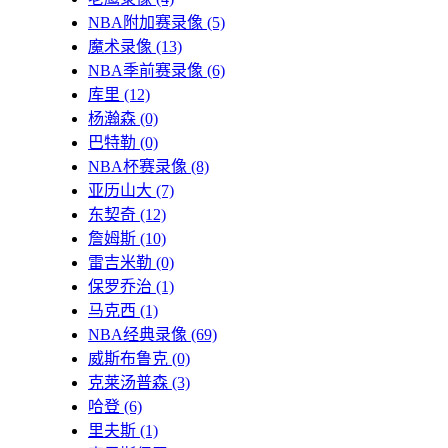
NBA附加赛录像
(5)
魔术录像
(13)
NBA季前赛录像
(6)
库里
(12)
杨瀚森
(0)
巴特勒
(0)
NBA杯赛录像
(8)
亚历山大
(7)
东契奇
(12)
詹姆斯
(10)
雷吉米勒
(0)
保罗乔治
(1)
马克西
(1)
NBA经典录像
(69)
威斯布鲁克
(0)
克莱汤普森
(3)
哈登
(6)
里夫斯
(1)