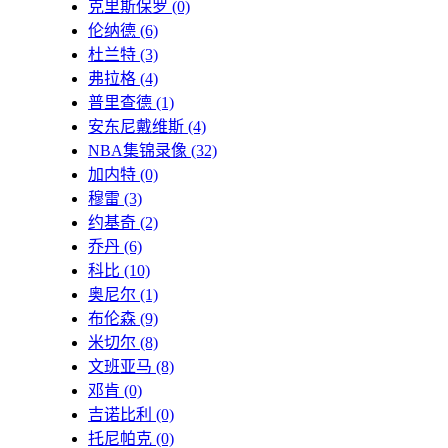
克里斯保罗
(0)
伦纳德
(6)
杜兰特
(3)
弗拉格
(4)
普里查德
(1)
安东尼戴维斯
(4)
NBA集锦录像
(32)
加内特
(0)
穆雷
(3)
约基奇
(2)
乔丹
(6)
科比
(10)
奥尼尔
(1)
布伦森
(9)
米切尔
(8)
文班亚马
(8)
邓肯
(0)
吉诺比利
(0)
托尼帕克
(0)