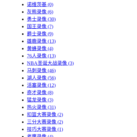
诺维茨基
(0)
灰熊录像
(6)
勇士录像
(30)
国王录像
(7)
爵士录像
(9)
雄鹿录像
(13)
黄蜂录像
(4)
76人录像
(13)
NBA圣诞大战录像
(3)
马刺录像
(46)
湖人录像
(56)
活塞录像
(12)
奇才录像
(8)
猛龙录像
(3)
热火录像
(31)
扣篮大赛录像
(2)
三分大赛录像
(2)
技巧大赛录像
(1)
老鹰录像
(4)