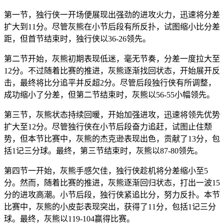
第一节，独行侠一开场便展现出强劲的进攻火力，迅速将分差
扩大到11分。尽管灰熊在小节后段有所反扑，试图缩小比分差
距，但首节结束时，独行侠以36-26领先。
第二节开始，灰熊初期表现低迷，毫无节奏，分差一度拉大至
12分。不过随着比赛的推进，灰熊逐渐找回状态，开始展开反
击，最终将比分追平并反超2分。尽管后段独行侠有所调整，
成功缩小了分差，但第二节结束时，灰熊以56-55小幅领先。
第三节，灰熊状态持续回暖，开始加强进攻，迅速将领先优势
扩大至12分。尽管独行侠在小节后段奋力追赶，试图止住颓
势，但本节比赛中，灰熊的杰克逊表现出色，贡献了13分，包
括1记三分球。最终，第三节结束时，灰熊以87-80领先。
第四节一开始，灰熊手感欠佳，独行侠趁机将分差缩小至5
分。然而，随着比赛的推进，灰熊逐渐回归状态，打出一波15
分的进攻高潮。小节后段，独行侠紧追比分，努力反扑。本节
比赛中，灰熊的小皮彭表现突出，获得了11分，包括1记三分
球。最终，灰熊以119-104赢得比赛。