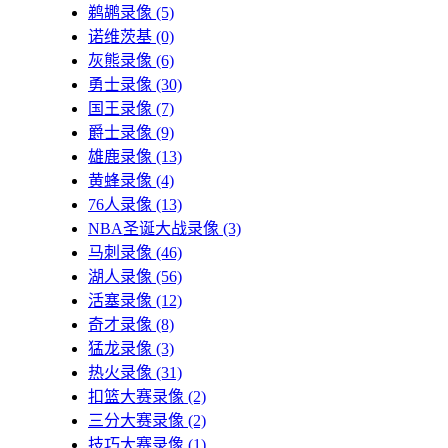
鹈鹕录像
(5)
诺维茨基
(0)
灰熊录像
(6)
勇士录像
(30)
国王录像
(7)
爵士录像
(9)
雄鹿录像
(13)
黄蜂录像
(4)
76人录像
(13)
NBA圣诞大战录像
(3)
马刺录像
(46)
湖人录像
(56)
活塞录像
(12)
奇才录像
(8)
猛龙录像
(3)
热火录像
(31)
扣篮大赛录像
(2)
三分大赛录像
(2)
技巧大赛录像
(1)