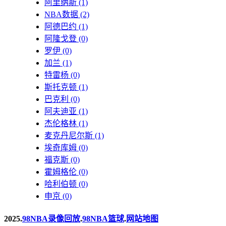
阿里纳斯
(1)
NBA数据
(2)
阿德巴约
(1)
阿隆戈登
(0)
罗伊
(0)
加兰
(1)
特雷杨
(0)
斯托克顿
(1)
巴克利
(0)
阿夫迪亚
(1)
杰伦格林
(1)
麦克丹尼尔斯
(1)
埃奇库姆
(0)
福克斯
(0)
霍姆格伦
(0)
哈利伯顿
(0)
申京
(0)
2025.
98NBA录像回放
.
98NBA篮球
.
网站地图