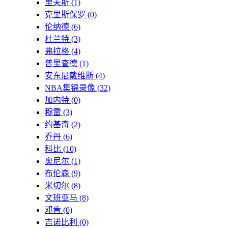
里夫斯
(1)
克里斯保罗
(0)
伦纳德
(6)
杜兰特
(3)
弗拉格
(4)
普里查德
(1)
安东尼戴维斯
(4)
NBA集锦录像
(32)
加内特
(0)
穆雷
(3)
约基奇
(2)
乔丹
(6)
科比
(10)
奥尼尔
(1)
布伦森
(9)
米切尔
(8)
文班亚马
(8)
邓肯
(0)
吉诺比利
(0)