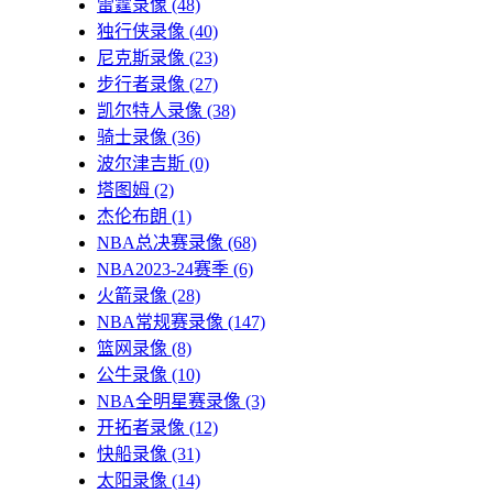
雷霆录像
(48)
独行侠录像
(40)
尼克斯录像
(23)
步行者录像
(27)
凯尔特人录像
(38)
骑士录像
(36)
波尔津吉斯
(0)
塔图姆
(2)
杰伦布朗
(1)
NBA总决赛录像
(68)
NBA2023-24赛季
(6)
火箭录像
(28)
NBA常规赛录像
(147)
篮网录像
(8)
公牛录像
(10)
NBA全明星赛录像
(3)
开拓者录像
(12)
快船录像
(31)
太阳录像
(14)