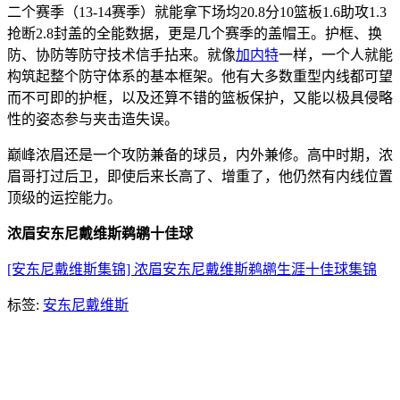
二个赛季（13-14赛季）就能拿下场均20.8分10篮板1.6助攻1.3
抢断2.8封盖的全能数据，更是几个赛季的盖帽王。护框、换
防、协防等防守技术信手拈来。就像
加内特
一样，一个人就能
构筑起整个防守体系的基本框架。他有大多数重型内线都可望
而不可即的护框，以及还算不错的篮板保护，又能以极具侵略
性的姿态参与夹击造失误。
巅峰浓眉还是一个攻防兼备的球员，内外兼修。高中时期，浓
眉哥打过后卫，即使后来长高了、增重了，他仍然有内线位置
顶级的运控能力。
浓眉安东尼戴维斯鹈鹕十佳球
[安东尼戴维斯集锦] 浓眉安东尼戴维斯鹈鹕生涯十佳球集锦
标签:
安东尼戴维斯