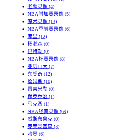
老鹰录像
(4)
NBA附加赛录像
(5)
魔术录像
(13)
NBA季前赛录像
(6)
库里
(12)
杨瀚森
(0)
巴特勒
(0)
NBA杯赛录像
(8)
亚历山大
(7)
东契奇
(12)
詹姆斯
(10)
雷吉米勒
(0)
保罗乔治
(1)
马克西
(1)
NBA经典录像
(69)
威斯布鲁克
(0)
克莱汤普森
(3)
哈登
(6)