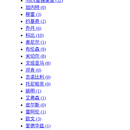
NBA集锦录像
(32)
加内特
(0)
穆雷
(3)
约基奇
(2)
乔丹
(6)
科比
(10)
奥尼尔
(1)
布伦森
(9)
米切尔
(8)
文班亚马
(8)
邓肯
(0)
吉诺比利
(0)
托尼帕克
(0)
姚明
(1)
艾弗森
(1)
皮尔斯
(0)
雷阿伦
(1)
欧文
(3)
爱德华兹
(1)