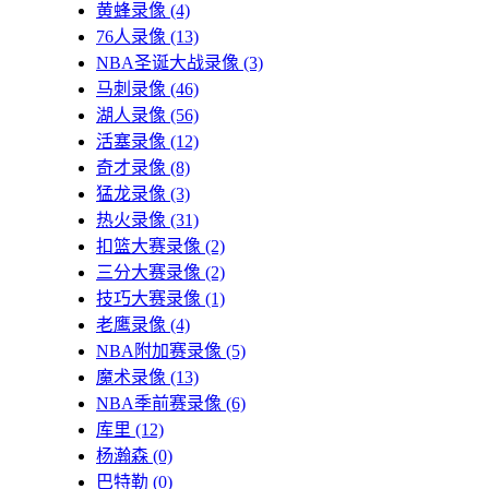
黄蜂录像
(4)
76人录像
(13)
NBA圣诞大战录像
(3)
马刺录像
(46)
湖人录像
(56)
活塞录像
(12)
奇才录像
(8)
猛龙录像
(3)
热火录像
(31)
扣篮大赛录像
(2)
三分大赛录像
(2)
技巧大赛录像
(1)
老鹰录像
(4)
NBA附加赛录像
(5)
魔术录像
(13)
NBA季前赛录像
(6)
库里
(12)
杨瀚森
(0)
巴特勒
(0)