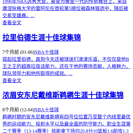
1996年NBA选秀大会，被誉为黄金一代的传奇舞台上，来自
康涅狄格大学的雷阿伦在首轮第5顺位被森林狼选中，随后被
交易至雄鹿。...
查看全文
拉里伯德生涯十佳球集锦
7个月前
(01-06)
NBA十佳球
提起拉里伯德，直到今天还被球迷们津津乐道，不仅仅是他B
王之王的超高垃圾话能力，还在于他的赛场贡献，人格魅力，
球队领导力和他所取得的成就。...
查看全文
浓眉安东尼戴维斯鹈鹕生涯十佳球集锦
8个月前
(12-04)
NBA十佳球
鹈鹕时期的安东尼戴维斯拥有四号位位置乃至整个内线里最优
秀的运动能力、投射水平以及最全面的防守能力。职业生涯第
二个赛季（13-14赛季）就能拿下场均20.8分10篮板1.6助攻1.3