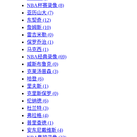
NBA杯赛录像
(8)
亚历山大
(7)
东契奇
(12)
詹姆斯
(10)
雷吉米勒
(0)
保罗乔治
(1)
马克西
(1)
NBA经典录像
(69)
威斯布鲁克
(0)
克莱汤普森
(3)
哈登
(6)
里夫斯
(1)
克里斯保罗
(0)
伦纳德
(6)
杜兰特
(3)
弗拉格
(4)
普里查德
(1)
安东尼戴维斯
(4)