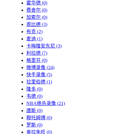
霍华德
(0)
费舍尔
(0)
加索尔
(0)
恩比德
(3)
布克
(2)
麦迪
(1)
卡梅隆安东尼
(3)
利拉德
(7)
格里芬
(0)
微博录像
(24)
快手录像
(5)
拉里伯德
(1)
隆多
(0)
韦德
(0)
NBA绝杀录像
(21)
唐斯
(0)
穆托姆博
(0)
罗斯
(0)
奥拉朱旺
(0)