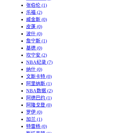
张伯伦
(1)
乐福
(2)
威金斯
(0)
皮蓬
(0)
波什
(0)
詹宁斯
(1)
基德
(0)
坎宁安
(2)
NBA纪录
(7)
纳什
(0)
文斯卡特
(0)
阿里纳斯
(1)
NBA数据
(2)
阿德巴约
(1)
阿隆戈登
(0)
罗伊
(0)
加兰
(1)
特雷杨
(0)